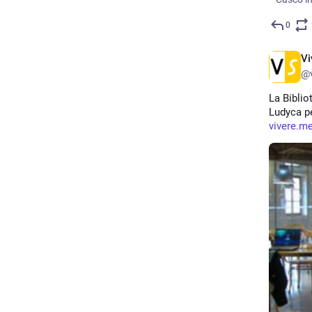
0
Vi
@v
La Biblio
Ludyca pe
vivere.