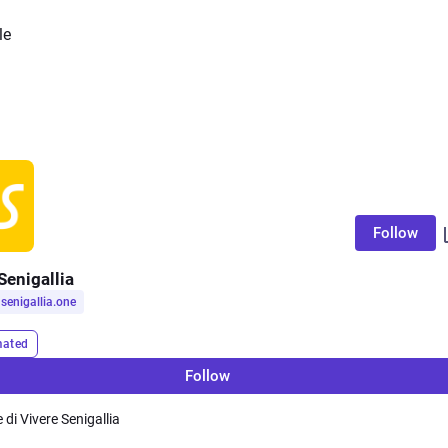
le
Follow
Senigallia
senigallia.one
ated
Follow
e di Vivere Senigallia