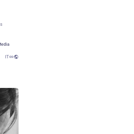
RS
edia
IT