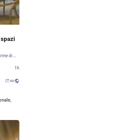
 spazi
La Biblioteca Comunale Antonelliana amplia le proprie attività e si apre a nuove forme di partecipazione e condivisione. Con una delibera di Giunta, su proposta dell'assessore alla Cultura Massimo Bello, l'Amministrazione comunale ha concesso gratuitamente alcuni spazi della biblioteca a Terra Ludyca per la realizzazione del progetto "Terra Ludyca in biblioteca”.
1h
IT
nale, 