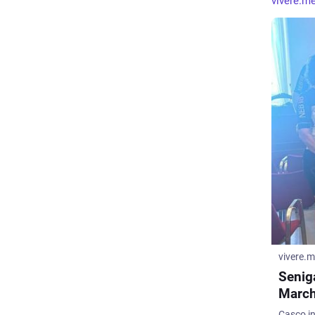
vivere.m
vivere.
Seniga
March