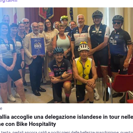
e/g1Sn-m
me
llia accoglie una delegazione islandese in tour nell
e con Bike Hospitality