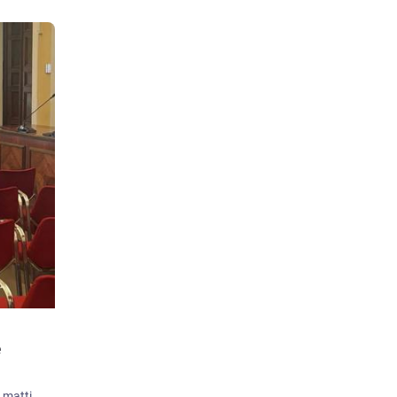
e
Casco in testa, pedali ancora caldi e occhi pieni delle bellezze marchigiane: questa mattina Senigallia ha fatto tappa nel tour di una delegazione islandese in viaggio attraverso le Marche, ospite del progetto Bike Ospitality che sta portando alla scoperta del territorio operatori e appassionati di cicloturismo provenienti dall'isola nordica. Ad accoglierli, in Comune, gli assessori Simona Romagnoli (Turismo) e Massimo Bello (Cultura), pronti a raccontare una città che d'estate profuma di salsedine e la sera si accende di storia.