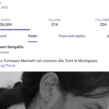
D
, 2022
POSTS
FOLLOWS
FOLLOWE
26,304
214
224
ured
Posts
Posts and replies
M
vere Senigallia
ivere
a Tommaso Marinetti nel concerto alla Torre di Montignano
e/g1Tm-m