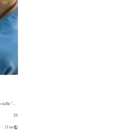
Il progetto pilota effettuato dalla UOC di Medicina Trasfusionale della AST Ancona sulla “alfabetizzazione sanitaria” utilizzando quale bacino epidemiologico privilegiato della società i donatori di sangue della AVIS di Senigallia, coordinato dal Dott. Giuseppe Furlò, in collaborazione con il Prof. Alberto Franci (Università di Urbino) e con il Prof. Pietro Renzi (Università di San Marino), ha ottenuto un importante riconoscimento scientifico:
2h
IT