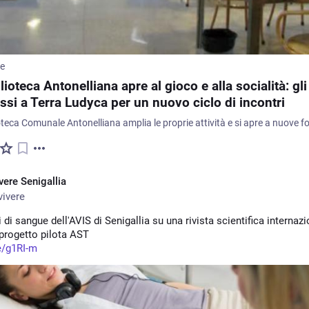
me
lioteca Antonelliana apre al gioco e alla socialità: gli
si a Terra Ludyca per un nuovo ciclo di incontri
vere Senigallia
ivere
i di sangue dell'AVIS di Senigallia su una rivista scientifica internazio
 progetto pilota AST
e/g1RI-m