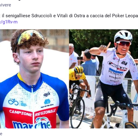
ivere
 il senigalliese Sdruccioli e Vitali di Ostra a caccia del Poker Leop
e/g1Rv-m
me