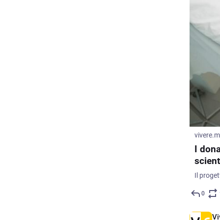
vivere.
I dona
scient
0
Vi