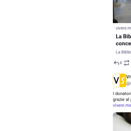
vivere.
La Bib
conces
0
Vi
@v
I donator
grazie al
vivere.m