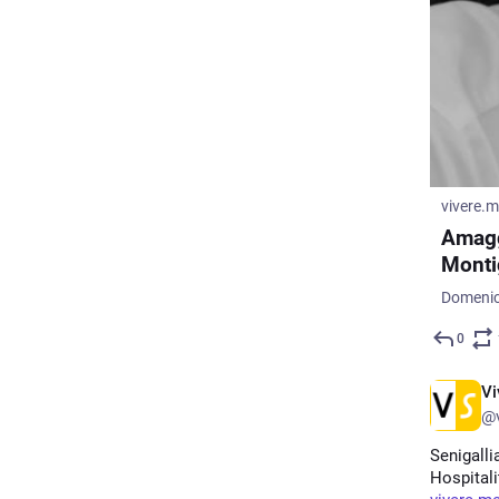
vivere.
Amagg
Monti
0
Vi
@v
Senigalli
Hospitali