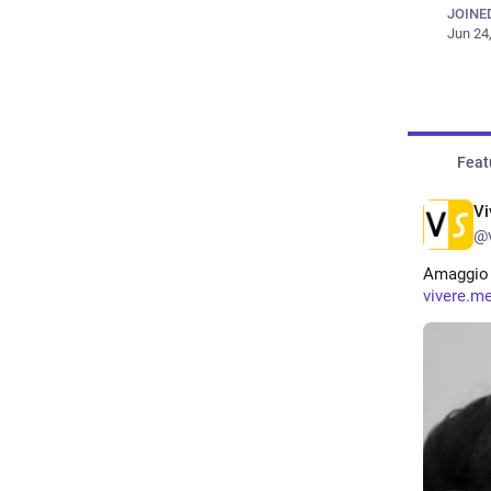
JOINE
Jun 24
Feat
Vi
@v
Amaggio 
vivere.m