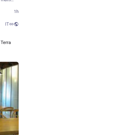
1h
IT
Terra 