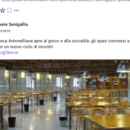
vere Senigallia
ivere
teca Antonelliana apre al gioco e alla socialità: gli spazi concessi a 
r un nuovo ciclo di incontri
me/g1Sm-m